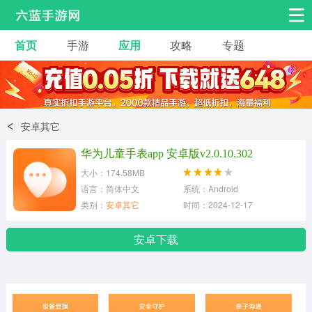
首页
手游
应用
攻略
专题
安卓手游
手游工具
热门手游
角色扮演
益智休闲
安卓其它
动作射击
赛车飞行
策略卡牌
华为儿童手表app 安卓版v2.0.10.302
冒险解谜
经营养成
音乐舞蹈
大小：174.58MB
语言：简体中文
系统：Android
类别：
安卓其它
时间：2024-12-17
体育竞技
桌游棋牌
安卓下载