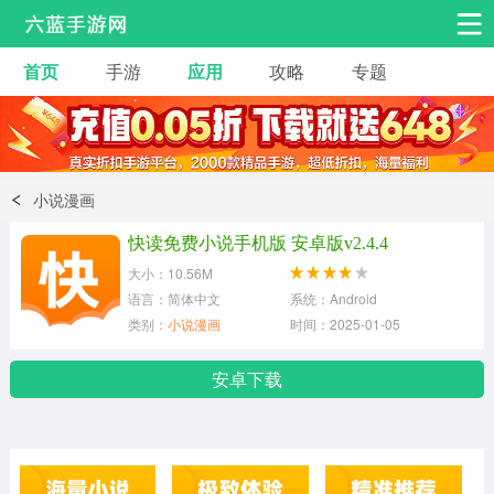
首页
手游
应用
攻略
专题
安卓手游
手游工具
热门手游
角色扮演
益智休闲
小说漫画
动作射击
赛车飞行
策略卡牌
快读免费小说手机版 安卓版v2.4.4
冒险解谜
经营养成
音乐舞蹈
大小：10.56M
语言：简体中文
系统：Android
类别：
小说漫画
时间：2025-01-05
体育竞技
桌游棋牌
安卓下载