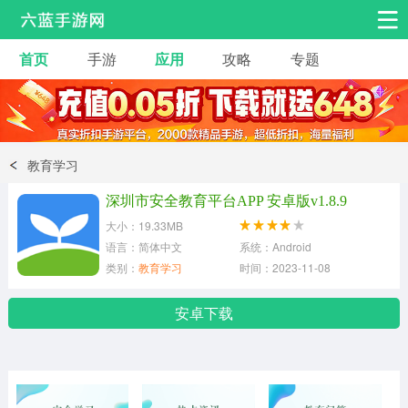
首页
手游
应用
攻略
专题
安卓手游
手游工具
热门手游
角色扮演
益智休闲
教育学习
动作射击
赛车飞行
策略卡牌
深圳市安全教育平台APP 安卓版v1.8.9
冒险解谜
经营养成
音乐舞蹈
大小：19.33MB
语言：简体中文
系统：Android
类别：
教育学习
时间：2023-11-08
体育竞技
桌游棋牌
安卓下载