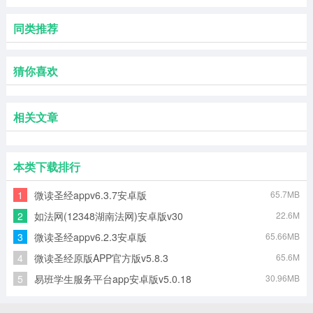
同类推荐
猜你喜欢
相关文章
本类下载排行
1
微读圣经appv6.3.7安卓版
65.7MB
2
如法网(12348湖南法网)安卓版v30
22.6M
3
微读圣经appv6.2.3安卓版
65.66MB
4
微读圣经原版APP官方版v5.8.3
65.6M
5
易班学生服务平台app安卓版v5.0.18
30.96MB