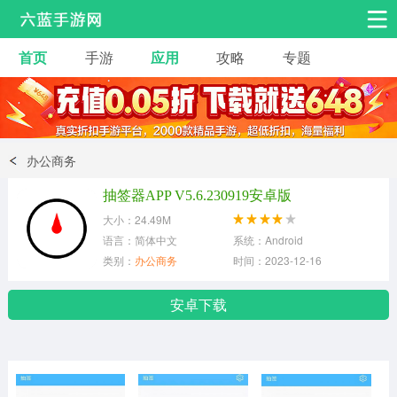
首页
手游
应用
攻略
专题
安卓手游
手游工具
热门手游
角色扮演
益智休闲
办公商务
动作射击
赛车飞行
策略卡牌
抽签器APP V5.6.230919安卓版
冒险解谜
经营养成
音乐舞蹈
大小：24.49M
语言：简体中文
系统：Android
类别：
办公商务
时间：2023-12-16
体育竞技
桌游棋牌
安卓下载