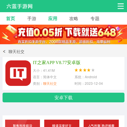
首页
手游
应用
攻略
专题
安卓手游
手游工具
热门手游
角色扮演
益智休闲
聊天社交
动作射击
赛车飞行
策略卡牌
IT之家APP V8.77安卓版
冒险解谜
经营养成
音乐舞蹈
大小：41.41M
语言：简体中文
系统：Android
类别：
聊天社交
时间：2023-12-04
体育竞技
桌游棋牌
安卓下载