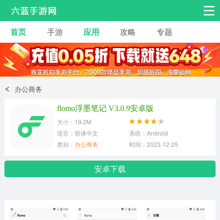
首页
手游
应用
攻略
专题
安卓手游
手游工具
热门手游
角色扮演
益智休闲
办公商务
动作射击
赛车飞行
策略卡牌
flomo浮墨笔记 V3.0.9安卓版
冒险解谜
经营养成
音乐舞蹈
大小：19.2M
语言：简体中文
系统：Android
类别：
办公商务
时间：2023-12-25
体育竞技
桌游棋牌
安卓下载