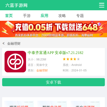
首页
手游
应用
攻略
专题
安卓手游
手游工具
热门手游
角色扮演
益智休闲
金融理财
动作射击
赛车飞行
策略卡牌
中泰齐富通APP 安卓版v7.21.2182
冒险解谜
经营养成
音乐舞蹈
大小：98.23M
语言：简体中文
系统：Android
类别：
金融理财
时间：2024-01-05
体育竞技
桌游棋牌
安卓下载