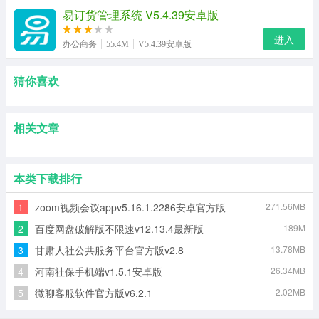
易订货管理系统 V5.4.39安卓版
进入
办公商务
55.4M
V5.4.39安卓版
猜你喜欢
相关文章
本类下载排行
1
zoom视频会议appv5.16.1.2286安卓官方版
271.56MB
2
百度网盘破解版不限速v12.13.4最新版
189M
3
甘肃人社公共服务平台官方版v2.8
13.78MB
4
河南社保手机端v1.5.1安卓版
26.34MB
5
微聊客服软件官方版v6.2.1
2.02MB