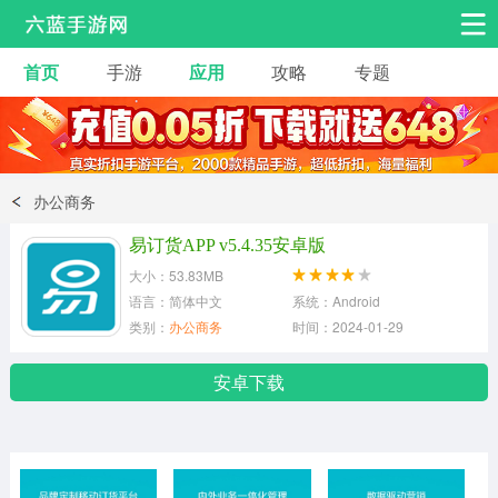
首页
手游
应用
攻略
专题
安卓手游
手游工具
热门手游
角色扮演
益智休闲
办公商务
动作射击
赛车飞行
策略卡牌
易订货APP v5.4.35安卓版
冒险解谜
经营养成
音乐舞蹈
大小：53.83MB
语言：简体中文
系统：Android
类别：
办公商务
时间：2024-01-29
体育竞技
桌游棋牌
安卓下载