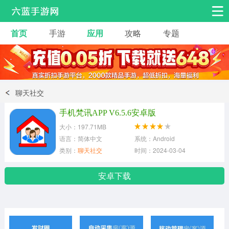
首页
手游
应用
攻略
专题
安卓手游
手游工具
热门手游
角色扮演
益智休闲
聊天社交
动作射击
赛车飞行
策略卡牌
手机梵讯APP V6.5.6安卓版
冒险解谜
经营养成
音乐舞蹈
大小：197.71MB
语言：简体中文
系统：Android
类别：
聊天社交
时间：2024-03-04
体育竞技
桌游棋牌
安卓下载