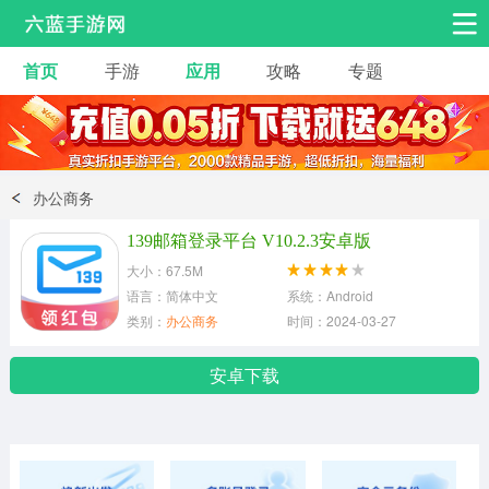
首页
手游
应用
攻略
专题
安卓手游
手游工具
热门手游
角色扮演
益智休闲
办公商务
动作射击
赛车飞行
策略卡牌
139邮箱登录平台 V10.2.3安卓版
冒险解谜
经营养成
音乐舞蹈
大小：67.5M
语言：简体中文
系统：Android
类别：
办公商务
时间：2024-03-27
体育竞技
桌游棋牌
安卓下载