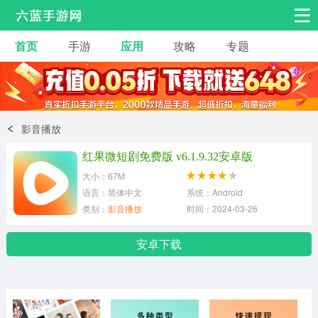
首页
手游
应用
攻略
专题
安卓手游
手游工具
热门手游
角色扮演
益智休闲
影音播放
动作射击
赛车飞行
策略卡牌
红果微短剧免费版 v6.1.9.32安卓版
冒险解谜
经营养成
音乐舞蹈
大小：67M
语言：简体中文
系统：Android
类别：
影音播放
时间：2024-03-26
体育竞技
桌游棋牌
安卓下载