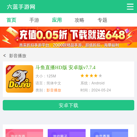
首页
手游
应用
攻略
专题
安卓手游
手游工具
热门手游
角色扮演
益智休闲
影音播放
动作射击
赛车飞行
策略卡牌
斗鱼直播HD版 安卓版v7.7.4
冒险解谜
经营养成
音乐舞蹈
大小：125M
语言：简体中文
系统：Android
类别：
影音播放
时间：2024-05-24
体育竞技
桌游棋牌
安卓下载