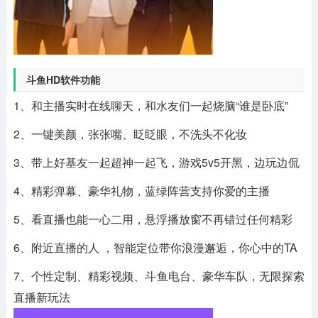
斗鱼HD软件功能
1、和主播实时在线聊天，和水友们一起烧脑“谁是卧底”
2、一键美颜，张张嘴、眨眨眼，不洗头不化妆
3、带上好基友一起超神一起飞，游戏5v5开黑，边玩边侃
4、精彩弹幕、豪华礼物，蓝绿阵营支持你爱的主播
5、看直播也能一心二用，悬浮播放窗不再错过任何精彩
6、附近直播的人 ，智能定位带你浪漫邂逅，你心中的TA
7、个性定制、精彩视频、斗鱼电台、豪华车队，无限探索
直播新玩法