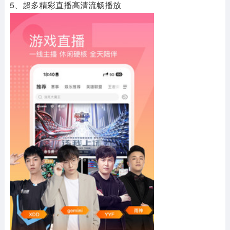
5、超多精彩直播高清流畅播放