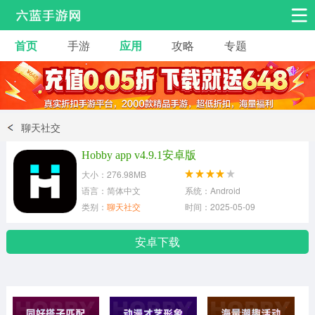
首页
手游
应用
攻略
专题
安卓手游
手游工具
热门手游
角色扮演
益智休闲
聊天社交
动作射击
赛车飞行
策略卡牌
Hobby app v4.9.1安卓版
冒险解谜
经营养成
音乐舞蹈
大小：276.98MB
语言：简体中文
系统：Android
类别：
聊天社交
时间：2025-05-09
体育竞技
桌游棋牌
安卓下载