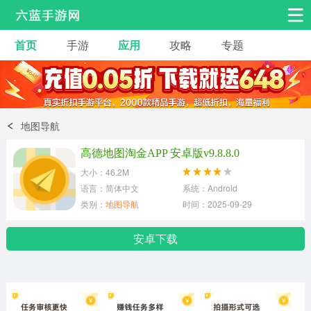
首页
手游
应用
攻略
专题
安卓手游
手游工具
热门手游
角色扮演
益智休闲
地图导航
动作射击
赛车飞行
策略卡牌
高德地图淘金APP 安卓版v9.8.8.0
冒险解谜
经营养成
音乐舞蹈
大小：46.2M
语言：简体中文
系统：Android
类别：
地图导航
时间：2025-09-29
体育竞技
桌游棋牌
安卓下载