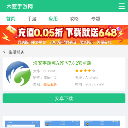
首页
手游
应用
攻略
专题
安卓手游
手游工具
热门手游
角色扮演
益智休闲
生活服务
动作射击
赛车飞行
策略卡牌
海安零距离APP V7.8.2安卓版
冒险解谜
经营养成
音乐舞蹈
大小：68.63M
语言：简体中文
系统：Android
类别：
生活服务
时间：2025-09-29
体育竞技
桌游棋牌
安卓下载