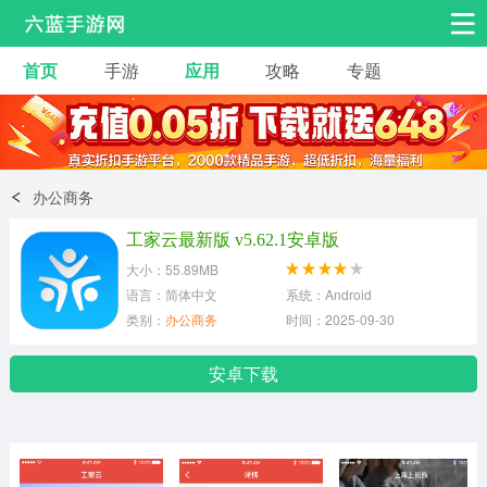
首页
手游
应用
攻略
专题
安卓手游
手游工具
热门手游
角色扮演
益智休闲
办公商务
动作射击
赛车飞行
策略卡牌
工家云最新版 v5.62.1安卓版
冒险解谜
经营养成
音乐舞蹈
大小：55.89MB
语言：简体中文
系统：Android
类别：
办公商务
时间：2025-09-30
体育竞技
桌游棋牌
安卓下载