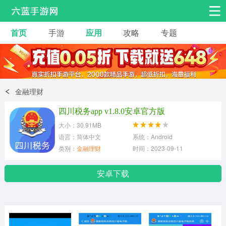
首页
手游
应用
攻略
专题
安卓手游
手游工具
热门手游
角色扮演
益智休闲
金融理财
动作射击
赛车飞行
策略卡牌
四川税务app v1.8.0安卓官方版
冒险解谜
经营养成
音乐舞蹈
大小：30.91MB
语言：简体中文
系统：Android
类别：
金融理财
时间：2023-09-11
体育竞技
桌游棋牌
安卓下载