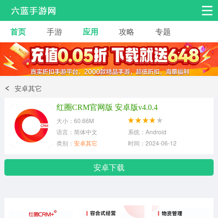
首页
手游
应用
攻略
专题
安卓手游
手游工具
热门手游
角色扮演
益智休闲
安卓其它
动作射击
赛车飞行
策略卡牌
红圈CRM官网版 安卓版v4.0.4
冒险解谜
经营养成
音乐舞蹈
大小：60.66M
语言：简体中文
系统：Android
类别：
安卓其它
时间：2024-06-12
体育竞技
桌游棋牌
安卓下载