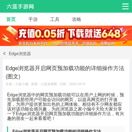
首页
手游
工具
攻略
安卓手游
手游工具
热门手游
角色扮演
益智休闲
Edge浏览器
动作射击
赛车飞行
策略卡牌
Edge浏览器开启网页预加载功能的详细操作方法
冒险解谜
经营养成
音乐舞蹈
(图文)
作者：六蓝小编 来源：六蓝游戏网 日期：2022-04-07
体育竞技
桌游棋牌
Edge浏览器中的网页预加载功能可以在用户上网的时候，预
先加载那些用户可能会访问的网页，以提高网页的打开速
度，为用户提供更加出色的上网体验。相信有不少网友都应
该对该功能会感兴趣，为此浏览器之家小编今天给大家分享
一下Edge浏览器开启网页预加载功能的详细操作方法，有兴
趣的朋友一起来看看吧！
Edge浏览器开启网页预加载功能的详细操作方法