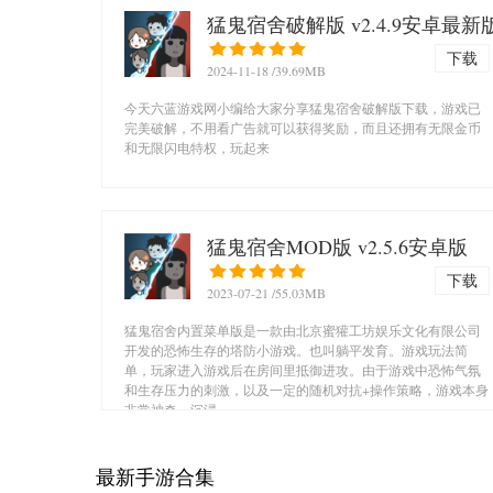
猛鬼宿舍破解版 v2.4.9安卓最新
下载
2024-11-18
/39.69MB
今天六蓝游戏网小编给大家分享猛鬼宿舍破解版下载，游戏已
完美破解，不用看广告就可以获得奖励，而且还拥有无限金币
和无限闪电特权，玩起来
猛鬼宿舍MOD版 v2.5.6安卓版
下载
2023-07-21
/55.03MB
猛鬼宿舍内置菜单版是一款由北京蜜獾工坊娱乐文化有限公司
开发的恐怖生存的塔防小游戏。也叫躺平发育。游戏玩法简
单，玩家进入游戏后在房间里抵御进攻。由于游戏中恐怖气氛
和生存压力的刺激，以及一定的随机对抗+操作策略，游戏本身
非常神奇，沉浸
最新手游合集