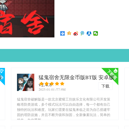
版
猛鬼宿舍无限金币版BT版 安卓版
v2.4.8
下载
2025-01-01
/77.9M
猛鬼宿舍破解版是一款北京蜜獾工坊娱乐文化有限公司开发策
略塔防类游戏，多个模式玩法可以自由选择，每一个都有自己
独特的玩法和难度。玩家们需要在猛鬼来临之前为自己搭建牢
固的塔防设施，并且不断升级和加固，全新像素玩法，简单的
操作，为你重新