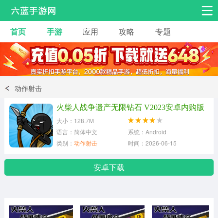
首页
手游
应用
攻略
专题
安卓手游
手游工具
热门手游
角色扮演
益智休闲
动作射击
动作射击
赛车飞行
策略卡牌
火柴人战争遗产无限钻石 V2023安卓内购版
冒险解谜
经营养成
音乐舞蹈
大小：128.7M
语言：简体中文
系统：Android
类别：
动作射击
时间：2026-06-15
体育竞技
桌游棋牌
手游工具
安卓下载