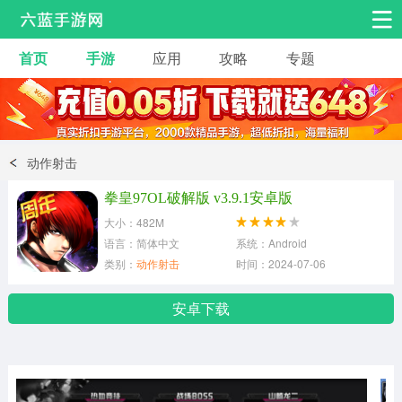
首页
手游
应用
攻略
专题
安卓手游
手游工具
热门手游
角色扮演
益智休闲
动作射击
动作射击
赛车飞行
策略卡牌
拳皇97OL破解版 v3.9.1安卓版
冒险解谜
经营养成
音乐舞蹈
大小：482M
语言：简体中文
系统：Android
类别：
动作射击
时间：2024-07-06
体育竞技
桌游棋牌
安卓下载