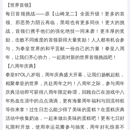
【世界首领】
每日首领挑战——原【山崎龙二】全面升级！更多的首
领、邪恶势力阴云再临，黑暗也有更多同伙！更大的挑
战，首领们携手他们的强化绝技一同来袭！更丰厚的奖
励，击败不同难度的首领获得大量奖励！人人都有机会参
与，为拳皇世界的和平贡献一份自己的力量！拳皇八周
年，让我们齐心协力，一起面对新的世界首领挑战吧！
【八周年庆典】
拳皇97OL八岁啦，周年庆典盛大开幕，让我们扬帆起航，
相聚拳皇的世界，共赴周年之约！八周年之际，参与周年
庆典活动即可获得八周年限定称谓，回顾自己在游戏中八
年热血生涯中的点点滴滴，更有海量周年福利与回流特权
等你来拿！过生日怎么能少得了美味的蛋糕？在蛋糕庆典
活动中收集奶油，一起来做出美味的蛋糕吧！更有七日好
礼限时开放，使用幸运花瓣参与抽奖，周年好礼惊喜不