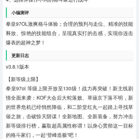
小编测评
拳皇97OL激爽格斗体验；合理的预判与走位、精准的技能
释放、惊艳的技能组合，呈现真实打的击感，实现你连击
爆表的超神之梦！
更新日志
v3.8.1版本
【新等级上限】
拳皇97ol 等级上限开放至130级！战力再突破！新主线剧
情全面来袭：KOF大会后大蛇落败、草薙京下落不明，新
的世界危机已经悄然降临，和二阶堂红丸一起踏上寻找草
薙之旅，击破惊天阴谋！全新地图、全新装备，努力冲击
新等级排行榜，赢取超高属性称谓！以身心贯彻这一目标
的格斗家们，一起“登峰造极”吧！