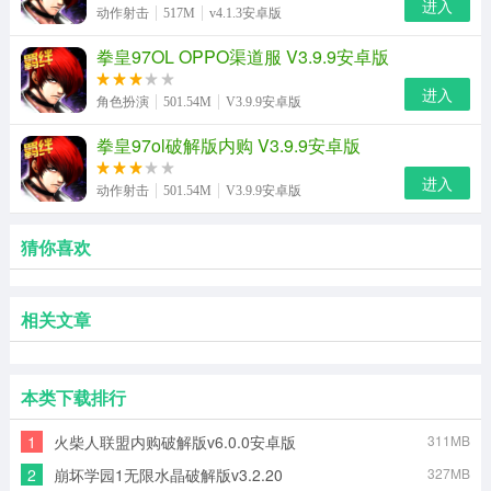
进入
动作射击
517M
v4.1.3安卓版
拳皇97OL OPPO渠道服 V3.9.9安卓版
进入
角色扮演
501.54M
V3.9.9安卓版
拳皇97ol破解版内购 V3.9.9安卓版
进入
动作射击
501.54M
V3.9.9安卓版
猜你喜欢
相关文章
本类下载排行
1
火柴人联盟内购破解版v6.0.0安卓版
311MB
2
崩坏学园1无限水晶破解版v3.2.20
327MB