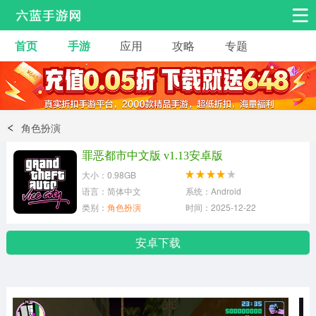
首页
手游
应用
攻略
专题
安卓手游
手游工具
热门手游
角色扮演
益智休闲
角色扮演
动作射击
赛车飞行
策略卡牌
罪恶都市中文版 v1.13安卓版
冒险解谜
经营养成
音乐舞蹈
大小：0.98GB
语言：简体中文
系统：Android
类别：
角色扮演
时间：2025-12-22
体育竞技
桌游棋牌
安卓下载