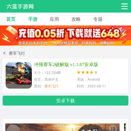
首页
手游
应用
攻略
专题
安卓手游
手游工具
热门手游
角色扮演
益智休闲
赛车飞行
动作射击
赛车飞行
策略卡牌
冲撞赛车2破解版 v1.3.87安卓版
冒险解谜
经营养成
音乐舞蹈
大小：122.25MB
语言：简体中文
系统：Android
类别：
赛车飞行
时间：2023-09-11
体育竞技
桌游棋牌
安卓下载