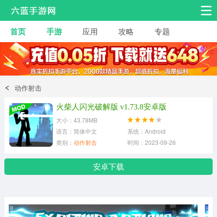
首页
手游
应用
攻略
专题
安卓手游
手游工具
热门手游
角色扮演
益智休闲
动作射击
动作射击
赛车飞行
策略卡牌
火柴人闪光破解版 v1.73.8安卓版
冒险解谜
经营养成
音乐舞蹈
大小：43.78MB
语言：简体中文
系统：Android
类别：
动作射击
时间：2023-09-26
体育竞技
桌游棋牌
安卓下载