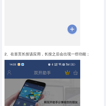
2、在首页长按该应用，长按之后会出现一些功能；