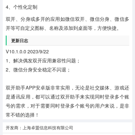
4、个性化定制
双开、分身或多开的应用如微信双开、微信分身、微信多
开等可自定义图标、名称及添加到桌面等，方便快捷。
更新日志
V10.1.0.0 2023/9/22
1、解决偶发双开应用兼容性问题；
2、微信分身安全稳定不闪退；
双开助手APP安卓版非常实用，无论是社交媒体、游戏还
是通讯应用，都可以通过双开助手来实现同时登录多个账
号的需求，对于需要同时登录多个账号的用户来说，是非
常不错的选择！
开发商：上海卓盟信息科技有限公司