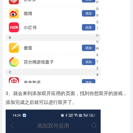
3、就会来到添加双开应用的页面，找到你想双开的游戏，
添加完成之后就可以进行双开了。