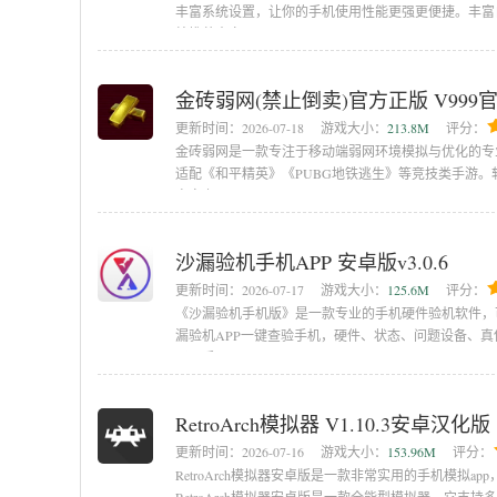
丰富系统设置，让你的手机使用性能更强更便捷。丰富
编推荐大家
金砖弱网(禁止倒卖)官方正版 V999
更新时间：
2026-07-18
游戏大小：
213.8M
评分：
金砖弱网是一款专注于移动端弱网环境模拟与优化的专
适配《和平精英》《PUBG地铁逃生》等竞技类手游。
自定义
沙漏验机手机APP 安卓版v3.0.6
更新时间：
2026-07-17
游戏大小：
125.6M
评分：
《沙漏验机手机版》是一款专业的手机硬件验机软件，
漏验机APP一键查验手机，硬件、状态、问题设备、
买二手
RetroArch模拟器 V1.10.3安卓汉化版
更新时间：
2026-07-16
游戏大小：
153.96M
评分：
RetroArch模拟器安卓版是一款非常实用的手机模拟