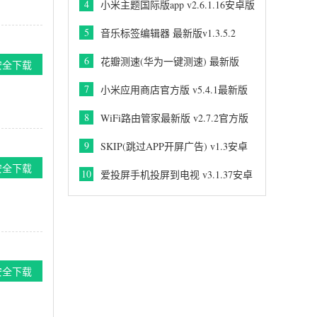
4
小米主题国际版app v2.6.1.16安卓版
5
音乐标签编辑器 最新版v1.3.5.2
6
花瓣测速(华为一键测速) 最新版
安全下载
v4.9.0
7
小米应用商店官方版 v5.4.1最新版
8
WiFi路由管家最新版 v2.7.2官方版
9
SKIP(跳过APP开屏广告) v1.3安卓
版
安全下载
10
爱投屏手机投屏到电视 v3.1.37安卓
版
安全下载