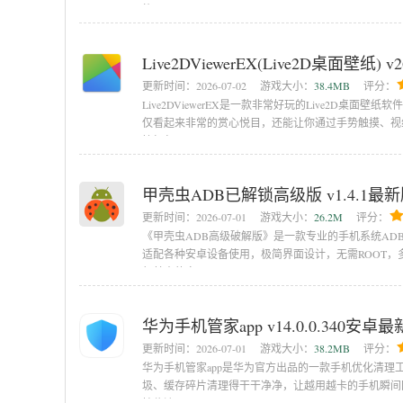
能，无
Live2DViewerEX(Live2D桌面壁纸) v
更新时间：
2026-07-02
游戏大小：
38.4MB
评分：
Live2DViewerEX是一款非常好玩的Live2D桌面
仅看起来非常的赏心悦目，还能让你通过手势触摸、视
接打包
甲壳虫ADB已解锁高级版 v1.4.1最
更新时间：
2026-07-01
游戏大小：
26.2M
评分：
《甲壳虫ADB高级破解版》是一款专业的手机系统AD
适配各种安卓设备使用，极简界面设计，无需ROOT
行基本的文
华为手机管家app v14.0.0.340安卓
更新时间：
2026-07-01
游戏大小：
38.2MB
评分：
华为手机管家app是华为官方出品的一款手机优化清
圾、缓存碎片清理得干干净净，让越用越卡的手机瞬间