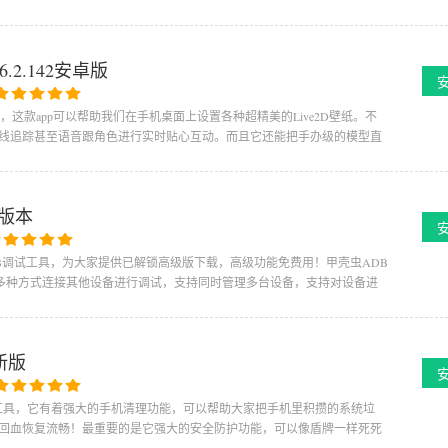
26.2.142安卓版
壁纸软件，这款app可以帮助我们在手机桌面上设置各种超精美的Live2D壁纸。不
线追踪甚至语音跟角色进行实时贴心互动。而且它还能把手办级的模型直
新版本
B调试工具，为大家提供已解锁高级版下载，高级功能免费用！甲壳虫ADB
，多种方式连接其他设备进行调试，支持同时管理多台设备，支持对设备进
最新版
理工具，它有着强大的手机清理功能，可以帮助大家把手机里积攒的系统垃
回血恢复流畅！最重要的是它强大的安全防护功能，可以像盾牌一样死死