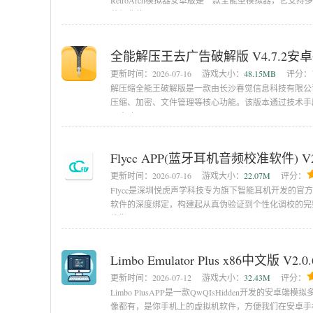
RetroArch模拟器安卓版是一款全能型模拟器，它支持
种经典的
全能解压王去广告破解版 V4.7.2安
更新时间：
2026-07-16
游戏大小：
48.15MB
评分：
解压缩全能王破解版是一款由长沙春觉信息科技有限公
压缩、加密、文件管理等核心功能。该版本通过技术手段解
及全功
Flycc APP(蓝牙耳机音频校准软件) V
更新时间：
2026-07-16
游戏大小：
22.07M
评分：
Flycc是深圳悦虎声学科技专为旗下智能耳机开发的官
软件的深度绑定，构建起从真伪验证到个性化调校的完
片指
Limbo Emulator Plus x86中文版 V2
更新时间：
2026-07-12
游戏大小：
32.43M
评分：
Limbo PlusAPP是一款QwQIsHidden开发
像都有，是你手机上的虚拟机软件，方便我们在安卓手机上