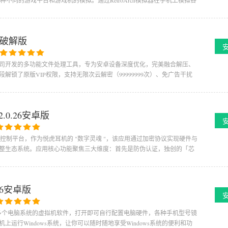
多种不同的游戏平台和游戏机的模拟。通过RetroArch模拟器在手机上模拟各
卓破解版
司开发的多功能文件处理工具，专为安卓设备深度优化，完美融合解压、
锁了原版VIP权限，支持无限次云解密（99999999次）、免广告干扰
2.0.26安卓版
方控制平台，作为悦虎耳机的 "数字灵魂 "，该应用通过加密协议实现硬件与
整生态系统。应用核心功能聚焦三大维度：首先是防伪认证，独创的「芯
.0.6安卓版
的安卓端模拟多个电脑系统的虚拟机软件，打开即可自行配置电脑硬件，各种手机型号镜
运行Windows系统，让你可以随时随地享受Windows系统的便利和功