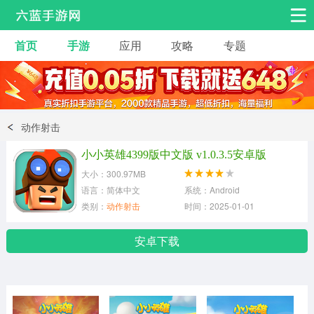
首页
手游
应用
攻略
专题
安卓手游
手游工具
热门手游
角色扮演
益智休闲
动作射击
动作射击
赛车飞行
策略卡牌
小小英雄4399版中文版 v1.0.3.5安卓版
冒险解谜
经营养成
音乐舞蹈
大小：300.97MB
语言：简体中文
系统：Android
类别：
动作射击
时间：2025-01-01
体育竞技
桌游棋牌
安卓下载