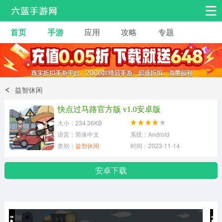
首页
手游
应用
攻略
专题
安卓手游
手游工具
热门手游
角色扮演
益智休闲
益智休闲
动作射击
赛车飞行
策略卡牌
快点过马路官方版 v1.0安卓版
冒险解谜
经营养成
音乐舞蹈
大小：234.36KB
语言：简体中文
系统：Android
类别：
益智休闲
时间：2023-11-14
体育竞技
桌游棋牌
安卓下载