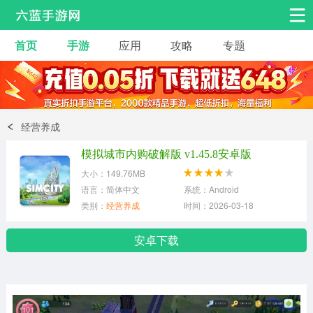
首页
手游
应用
攻略
专题
安卓手游
手游工具
热门手游
角色扮演
益智休闲
经营养成
动作射击
赛车飞行
策略卡牌
模拟城市内购破解版 v1.45.8安卓版
冒险解谜
经营养成
音乐舞蹈
大小：149.76MB
语言：简体中文
系统：Android
类别：
经营养成
时间：2026-03-18
体育竞技
桌游棋牌
安卓下载