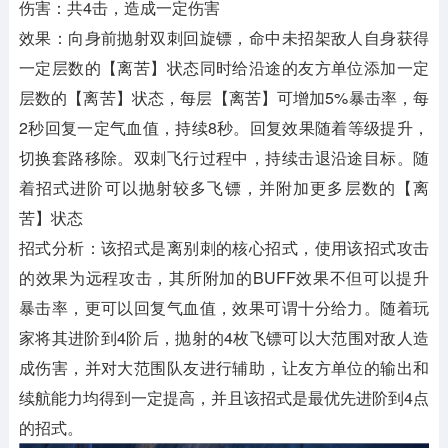
伤害：共4击，造成一定伤害
效果：向身前抛射双刺回旋镖，命中未招架敌人自身获得
一定层数的【离苦】状态同时给沿途的友方单位添加一定
层数的【离苦】状态，每层【离苦】可增加5%暴击率，每
2秒回复一定气血值，持续8秒。回复效果随着等级提升，
切换套路移除。双刺飞行过程中，持续击退沿途目标。随
着招式进阶可以抛射较多飞镖，并附加更多层数的【离
苦】状态
招式分析：该招式是离别刺的核心招式，使用该招式攻击
的效果为远程攻击，其所附加的BUFF效果不但可以提升
暴击率，更可以回复气血值，效果可谓十分给力。随着玩
家将其进阶到4阶后，抛射的4枚飞镖可以大范围对敌人造
成伤害，并对大范围队友进行辅助，让友方单位的输出和
续航能力均得到一定提高，并且该招式是最优先进阶到4点
的招式。