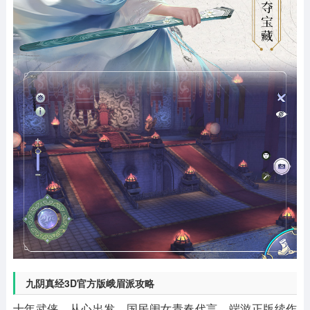
九阴真经3D官方版峨眉派攻略
十年武侠，从心出发，国民闺女青春代言。端游正版续作