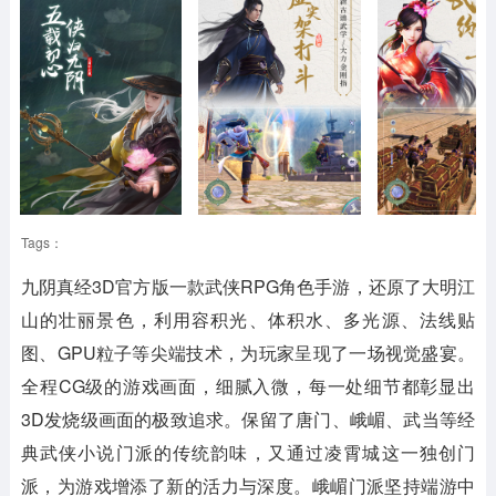
Tags：
九阴真经3D官方版
一款武侠RPG角色手游，还原了大明江
山的壮丽景色，利用容积光、体积水、多光源、法线贴
图、GPU粒子等尖端技术，为玩家呈现了一场视觉盛宴。
全程CG级的游戏画面，细腻入微，每一处细节都彰显出
3D发烧级画面的极致追求。保留了唐门、峨嵋、武当等经
典武侠小说门派的传统韵味，又通过凌霄城这一独创门
派，为游戏增添了新的活力与深度。峨嵋门派坚持端游中