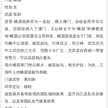
性别 女
武器 双刺
背景 峨眉祖师原为一道姑，继入佛门，后收徒而开宗立
派。后因祖师入了佛门，又以称女子为“蛾眉”和佛教圣
地“峨眉山”的双重含义而得名。峨眉派虽是女子门派，却也
巾帼不让须眉，嫉恶如仇、行侠仗义，同少林、武当共为
中土武功的三大宗，范围十分广泛，尤其是在西南一带很
有势力，可以说是独占鳌头。
现今峨眉掌门绝尘师太，嫉恶如仇，相当护短；为此，江
湖中人对峨眉派颇为恭敬。
门派武学：离别刺
武学定位：辅助
该套路具备有较强的团队辅助效果，提升自己及队友的暴
击，以及有团队血气恢复效果