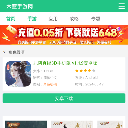
首页
手游
应用
攻略
专题
安卓手游
手游工具
热门手游
角色扮演
益智休闲
角色扮演
动作射击
赛车飞行
策略卡牌
九阴真经3D手机版 v1.4.9安卓版
冒险解谜
经营养成
音乐舞蹈
大小：1.5GB
语言：简体中文
系统：Android
类别：
角色扮演
时间：2024-08-17
体育竞技
桌游棋牌
安卓下载