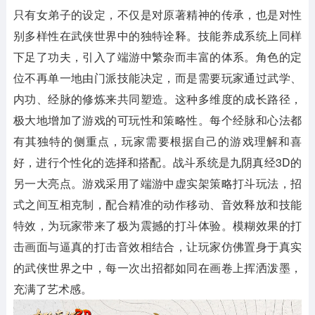
只有女弟子的设定，不仅是对原著精神的传承，也是对性
别多样性在武侠世界中的独特诠释。技能养成系统上同样
下足了功夫，引入了端游中繁杂而丰富的体系。角色的定
位不再单一地由门派技能决定，而是需要玩家通过武学、
内功、经脉的修炼来共同塑造。这种多维度的成长路径，
极大地增加了游戏的可玩性和策略性。每个经脉和心法都
有其独特的侧重点，玩家需要根据自己的游戏理解和喜
好，进行个性化的选择和搭配。战斗系统是九阴真经3D的
另一大亮点。游戏采用了端游中虚实架策略打斗玩法，招
式之间互相克制，配合精准的动作移动、音效释放和技能
特效，为玩家带来了极为震撼的打斗体验。模糊效果的打
击画面与逼真的打击音效相结合，让玩家仿佛置身于真实
的武侠世界之中，每一次出招都如同在画卷上挥洒泼墨，
充满了艺术感。