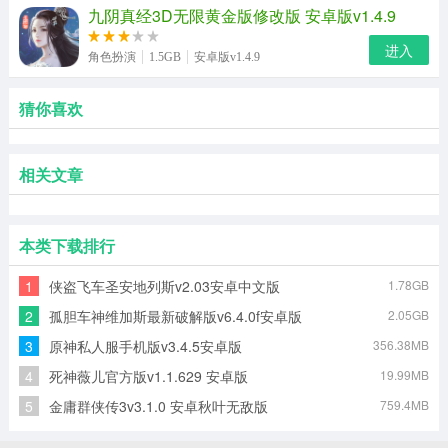
九阴真经3D无限黄金版修改版 安卓版v1.4.9
进入
角色扮演
1.5GB
安卓版v1.4.9
猜你喜欢
相关文章
本类下载排行
1
侠盗飞车圣安地列斯v2.03安卓中文版
1.78GB
2
孤胆车神维加斯最新破解版v6.4.0f安卓版
2.05GB
3
原神私人服手机版v3.4.5安卓版
356.38MB
4
死神薇儿官方版v1.1.629 安卓版
19.99MB
5
金庸群侠传3v3.1.0 安卓秋叶无敌版
759.4MB