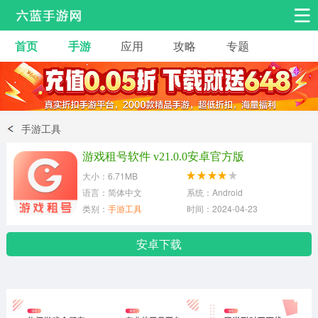
首页
手游
应用
攻略
专题
安卓手游
手游工具
热门手游
角色扮演
益智休闲
手游工具
动作射击
赛车飞行
策略卡牌
游戏租号软件 v21.0.0安卓官方版
冒险解谜
经营养成
音乐舞蹈
大小：6.71MB
语言：简体中文
系统：Android
类别：
手游工具
时间：2024-04-23
体育竞技
桌游棋牌
安卓下载