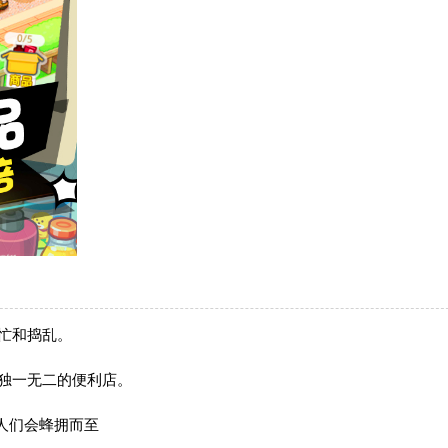
忙和捣乱。
独一无二的便利店。
人们会蜂拥而至