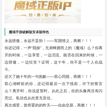
魔域手游破解版安卓版特色
永远骄傲，永远不妥协！——军团情义，再燃！！！
你还记得，一声“我操”，兄弟蜂拥而上的《魔域》么？你离
开的时候，一边享受，一边泪流。能否在回来的时候，一
边骄傲，一边狂笑？证明，这十年，你不是一个人在战
斗。
还欠了她十年的一句抱歉——双心同跳，再燃！！！
双心湖畔前的你，还记得最后一次下线前，许下的誓言
么？离开时，你说是暂时。从此之后，你的头像再没有闪
亮过。私信也从此杳无音信。
再次感受，曾挥霍的的昨天——自由交易，再燃！！！