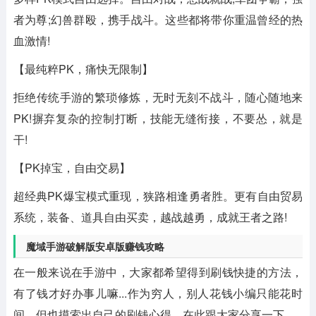
者为尊;幻兽群殴，携手战斗。这些都将带你重温曾经的热
血激情!
【最纯粹PK，痛快无限制】
拒绝传统手游的繁琐修炼，无时无刻不战斗，随心随地来
PK!摒弃复杂的控制打断，技能无缝衔接，不要怂，就是
干!
【PK掉宝，自由交易】
超经典PK爆宝模式重现，狭路相逢勇者胜。更有自由贸易
系统，装备、道具自由买卖，越战越勇，成就王者之路!
魔域手游破解版安卓版赚钱攻略
在一般来说在手游中，大家都希望得到刷钱快捷的方法，
有了钱才好办事儿嘛...作为穷人，别人花钱小编只能花时
间，但也摸索出自己的刷钱心得，在此跟大家分享一下。