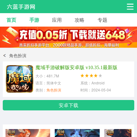
首页
手游
应用
攻略
专题
安卓手游
手游工具
热门手游
角色扮演
益智休闲
角色扮演
动作射击
赛车飞行
策略卡牌
魔域手游破解版安卓版 v10.35.1最新版
冒险解谜
经营养成
音乐舞蹈
大小：481.7M
语言：简体中文
系统：Android
类别：
角色扮演
时间：2024-05-04
体育竞技
桌游棋牌
安卓下载