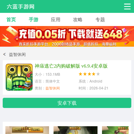
首页
手游
应用
攻略
专题
安卓手游
手游工具
热门手游
角色扮演
益智休闲
益智休闲
动作射击
赛车飞行
策略卡牌
神庙逃亡2内购破解版 v6.9.4安卓版
冒险解谜
经营养成
音乐舞蹈
大小：153.1MB
语言：简体中文
系统：Android
类别：
益智休闲
时间：2026-04-21
体育竞技
桌游棋牌
手游工具
安卓下载