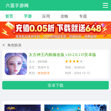
首页
手游
应用
攻略
专题
安卓手游
手游工具
热门手游
角色扮演
益智休闲
角色扮演
动作射击
赛车飞行
策略卡牌
太古神王内购修改版 v10.2.0.135安卓版
冒险解谜
经营养成
音乐舞蹈
大小：985MB
语言：简体中文
系统：Android
类别：
角色扮演
时间：2024-12-12
体育竞技
桌游棋牌
安卓下载