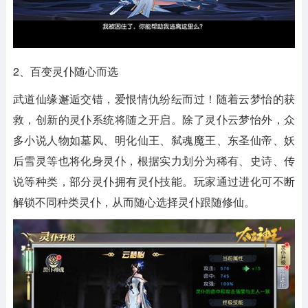
2、百变灵仆随心而选
武道仙缘邂逅交错，爱恨情仇纷纭而过！随着云梦怡的获
救，创新的灵仆系统将随之开启。除了灵仆云梦怡外，众
多小说人物如墓风、明化仙王、弑魂魔王、东圣仙帝、妖
后雪灵等也将化身灵仆，根据实力划分为稀有、史诗、传
说等种类，部分灵仆拥有灵仆技能。玩家通过进化可不断
解锁不同种类灵仆，从而随心选择灵仆跟随修仙。