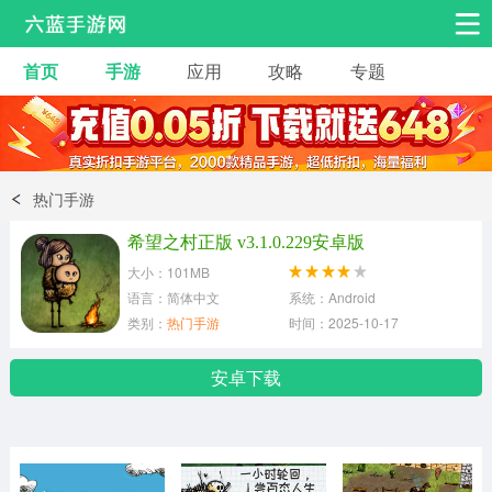
首页
手游
应用
攻略
专题
安卓手游
手游工具
热门手游
角色扮演
益智休闲
热门手游
动作射击
赛车飞行
策略卡牌
希望之村正版 v3.1.0.229安卓版
冒险解谜
经营养成
音乐舞蹈
大小：101MB
语言：简体中文
系统：Android
类别：
热门手游
时间：2025-10-17
体育竞技
桌游棋牌
安卓下载