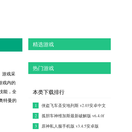
精选游戏
热门游戏
。游戏采
游戏内的
技能，全
本类下载排行
奥特曼的
1
侠盗飞车圣安地列斯 v2.03安卓中文
版
2
孤胆车神维加斯最新破解版 v6.4.0f
安卓版
3
原神私人服手机版 v3.4.5安卓版