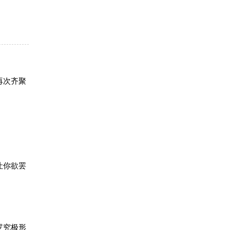
再次齐聚
让你欲罢
罗究极形