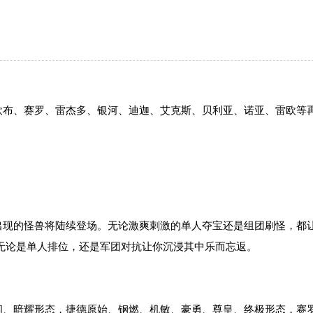
欧布、赛罗、雷杰多、银河、迪迦、艾克斯、贝利亚、诺亚、雷欧等
出现的怪兽将陆续登场。无论激爽刺激的单人夺宝还是组团刷怪，都
无论是单人排位，还是军团对抗让你沉浸其中乐而忘返。
闪、暗耀形态，捷德原始、钢燃、机敏、豪勇、尊皇、终极形态，赛