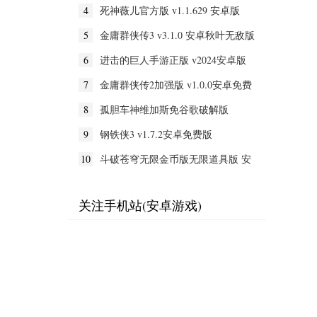
4
死神薇儿官方版 v1.1.629 安卓版
5
金庸群侠传3 v3.1.0 安卓秋叶无敌版
6
进击的巨人手游正版 v2024安卓版
7
金庸群侠传2加强版 v1.0.0安卓免费
版
8
孤胆车神维加斯免谷歌破解版
v2024安卓版
9
钢铁侠3 v1.7.2安卓免费版
10
斗破苍穹无限金币版无限道具版 安
卓版v0.0.0.340
关注手机站(安卓游戏)