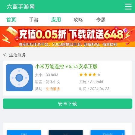
首页
手游
应用
攻略
专题
安卓手游
手游工具
热门手游
角色扮演
益智休闲
生活服务
动作射击
赛车飞行
策略卡牌
小米万能遥控 V6.5.5安卓正版
冒险解谜
经营养成
音乐舞蹈
大小：33.86M
语言：简体中文
系统：Android
类别：
生活服务
时间：2024-04-23
体育竞技
桌游棋牌
安卓下载