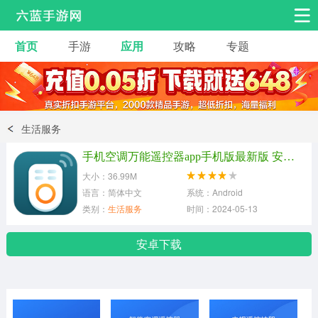
首页
手游
应用
攻略
专题
安卓手游
手游工具
热门手游
角色扮演
益智休闲
生活服务
动作射击
赛车飞行
策略卡牌
手机空调万能遥控器app手机版最新版 安卓版v2.98
冒险解谜
经营养成
音乐舞蹈
大小：36.99M
语言：简体中文
系统：Android
类别：
生活服务
时间：2024-05-13
体育竞技
桌游棋牌
安卓下载