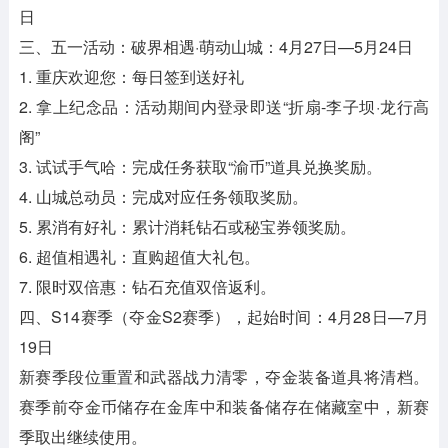
日
三、五一活动：破界相遇·萌动山城：4月27日—5月24日
1. 重庆欢迎您：每日签到送好礼
2. 拿上纪念品：活动期间内登录即送“折扇-李子坝·龙行高
阁”
3. 试试手气哈：完成任务获取“渝币”道具兑换奖励。
4. 山城总动员：完成对应任务领取奖励。
5. 累消有好礼：累计消耗钻石或秘宝券领奖励。
6. 超值相遇礼：直购超值大礼包。
7. 限时双倍惠：钻石充值双倍返利。
四、S14赛季（夺金S2赛季），起始时间：4月28日—7月
19日
新赛季段位重置和武器战力清零，夺金装备道具将清档。
赛季前夺金币储存在金库中和装备储存在储藏室中，新赛
季取出继续使用。