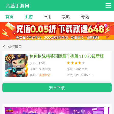
首页
手游
应用
攻略
专题
安卓手游
手游工具
热门手游
角色扮演
益智休闲
动作射击
动作射击
赛车飞行
策略卡牌
迷你枪战精英国际服手机版 v1.0.70最新版
冒险解谜
经营养成
音乐舞蹈
大小：1.5G
语言：简体中文
系统：Android
类别：
动作射击
时间：2026-05-15
体育竞技
桌游棋牌
手游工具
安卓下载