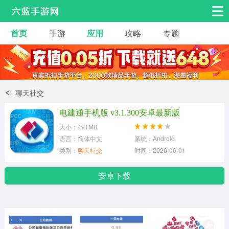
首页
手游
应用
攻略
专题
安卓手游
手游工具
热门手游
角色扮演
益智休闲
聊天社交
动作射击
赛车飞行
策略卡牌
电建通手机版 v3.1.300安卓最新版
冒险解谜
经营养成
音乐舞蹈
大小：491MB
语言：简体中文
系统：Android
类别：
聊天社交
时间：2026-06-01
体育竞技
桌游棋牌
手游工具
安卓下载