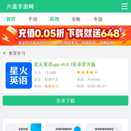
首页
手游
应用
攻略
专题
安卓手游
手游工具
热门手游
角色扮演
益智休闲
教育学习
动作射击
赛车飞行
策略卡牌
星火英语app v6.0.3安卓官方版
冒险解谜
经营养成
音乐舞蹈
大小：131MB
语言：简体中文
系统：Android
类别：
教育学习
时间：2026-06-01
体育竞技
桌游棋牌
手游工具
安卓下载