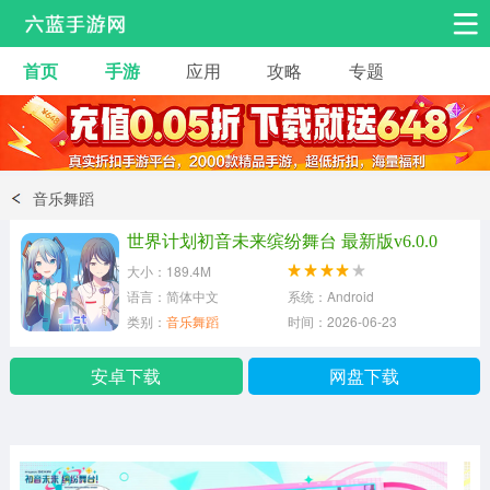
首页
手游
应用
攻略
专题
安卓手游
手游工具
热门手游
角色扮演
益智休闲
音乐舞蹈
动作射击
赛车飞行
策略卡牌
世界计划初音未来缤纷舞台 最新版v6.0.0
冒险解谜
经营养成
音乐舞蹈
大小：189.4M
语言：简体中文
系统：Android
类别：
音乐舞蹈
时间：2026-06-23
体育竞技
桌游棋牌
手游工具
安卓下载
网盘下载