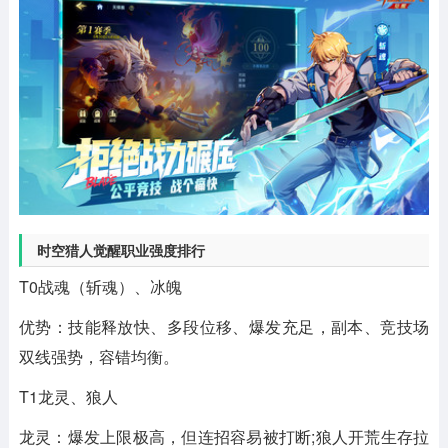
时空猎人觉醒职业强度排行
T0战魂（斩魂）、冰魄
优势：技能释放快、多段位移、爆发充足，副本、竞技场
双线强势，容错均衡。
T1龙灵、狼人
龙灵：爆发上限极高，但连招容易被打断;狼人开荒生存拉