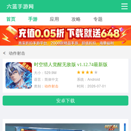
首页
手游
应用
攻略
专题
安卓手游
手游工具
热门手游
角色扮演
益智休闲
动作射击
动作射击
赛车飞行
策略卡牌
时空猎人觉醒无敌版 v1.12.74最新版
冒险解谜
经营养成
音乐舞蹈
大小：529.9M
语言：简体中文
系统：Android
类别：
动作射击
时间：2026-07-01
体育竞技
桌游棋牌
手游工具
安卓下载