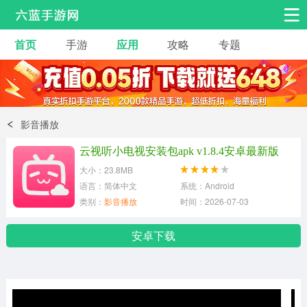
首页
手游
应用
攻略
专题
安卓手游
手游工具
热门手游
角色扮演
益智休闲
影音播放
动作射击
赛车飞行
策略卡牌
云视听小电视安装包apk v1.8.4安卓最新版
冒险解谜
经营养成
音乐舞蹈
大小：23.8MB
语言：简体中文
系统：Android
类别：
影音播放
时间：2026-07-03
体育竞技
桌游棋牌
手游工具
安卓下载