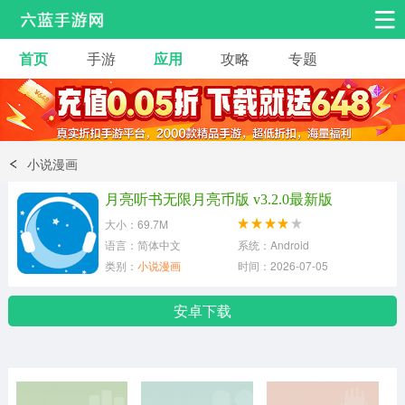
首页
手游
应用
攻略
专题
安卓手游
手游工具
热门手游
角色扮演
益智休闲
小说漫画
动作射击
赛车飞行
策略卡牌
月亮听书无限月亮币版 v3.2.0最新版
冒险解谜
经营养成
音乐舞蹈
大小：69.7M
语言：简体中文
系统：Android
类别：
小说漫画
时间：2026-07-05
体育竞技
桌游棋牌
手游工具
安卓下载