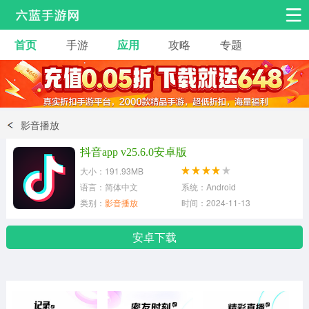
首页
手游
应用
攻略
专题
安卓手游
手游工具
热门手游
角色扮演
益智休闲
影音播放
动作射击
赛车飞行
策略卡牌
抖音app v25.6.0安卓版
冒险解谜
经营养成
音乐舞蹈
大小：191.93MB
语言：简体中文
系统：Android
类别：
影音播放
时间：2024-11-13
体育竞技
桌游棋牌
安卓下载