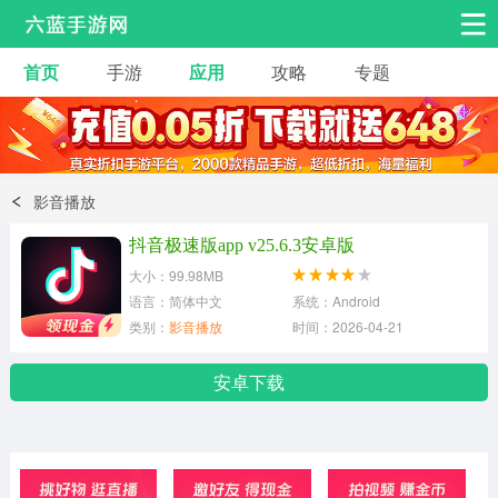
首页
手游
应用
攻略
专题
安卓手游
手游工具
热门手游
角色扮演
益智休闲
影音播放
动作射击
赛车飞行
策略卡牌
抖音极速版app v25.6.3安卓版
冒险解谜
经营养成
音乐舞蹈
大小：99.98MB
语言：简体中文
系统：Android
类别：
影音播放
时间：2026-04-21
体育竞技
桌游棋牌
手游工具
安卓下载