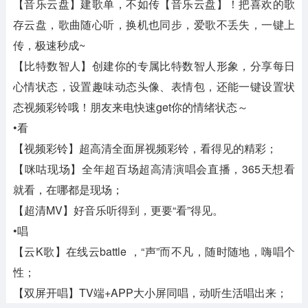
【音乐云盘】建歌单，不如传【音乐云盘】！把喜欢的歌
存云盘，歌曲随心听，换机也同步，爱歌不丢失，一键上
传，极速秒成~
【比特数智人】创建你的专属比特数智人形象，分享每日
心情状态，设置趣味动态头像、表情包，还能一键设置状
态视频彩铃哦！朋友来电快速get你的情绪状态～
•看
【视频彩铃】超高清全面屏视频彩铃，看得见的精彩；
【咪咕现场】全年超百场超高清演唱会直播，365天想看
就看，在哪都是现场；
【超清MV】好音乐听得到，更要“看”得见。
•唱
【云K歌】在线云battle ，“声”而不凡，随时随地，嗨唱个
性；
【双屏开唱】TV端+APP大小屏同唱，动听生活唱出来；