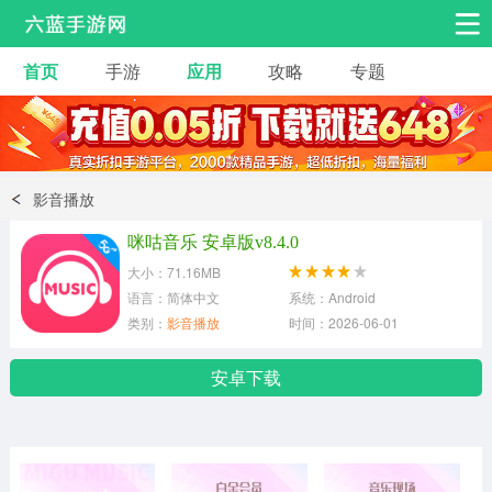
首页
手游
应用
攻略
专题
安卓手游
手游工具
热门手游
角色扮演
益智休闲
影音播放
动作射击
赛车飞行
策略卡牌
咪咕音乐 安卓版v8.4.0
冒险解谜
经营养成
音乐舞蹈
大小：71.16MB
语言：简体中文
系统：Android
类别：
影音播放
时间：2026-06-01
体育竞技
桌游棋牌
手游工具
安卓下载