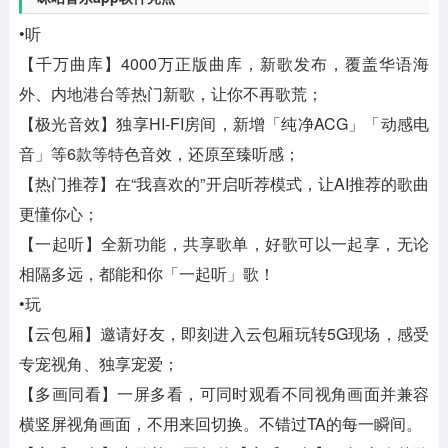
•听
【千万曲库】4000万正版曲库，新歌发布，覆盖华语海
外、内地港台等热门新歌，让你不再歌荒；
【极光音效】独享HI-FI房间，新增「纯净ACG」「动感电
音」等6款等特色音效，还原至臻听感；
【热门推荐】在“我喜欢的”开启听荐模式，让AI推荐的歌曲
更懂你心；
【一起听】全新功能，共享歌单，好歌可以一起享，无论
相隔多远，都能和你「一起听」歌！
•玩
【云包厢】邀请好友，即刻进入云包厢玩转5G现场，感受
专宠视角、独享宠爱；
【多画同看】一屏多看，可同时观看不同视角画面并兼容
横竖屏视角画面，不用来回切换。不错过TA的每一瞬间。